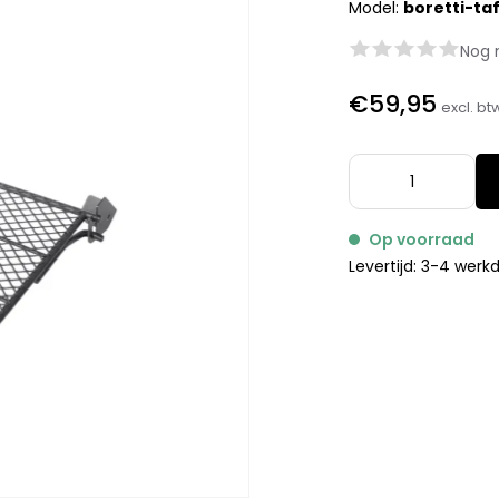
Model:
boretti-taf
Nog 
€59,95
excl. bt
Op voorraad
Levertijd: 3-4 wer