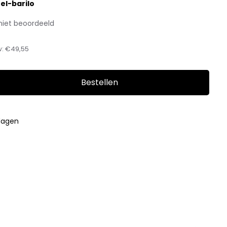
el-barilo
niet beoordeeld
w:
€49,55
Bestellen
kdagen