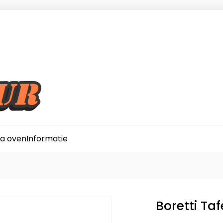
za oven
Informatie
Boretti Taf