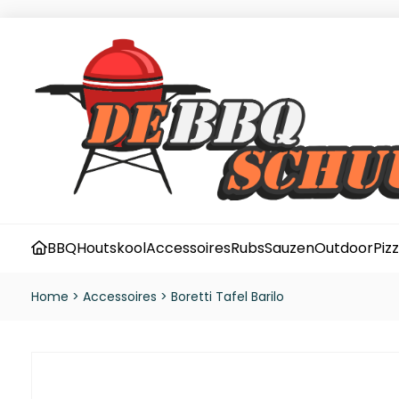
BBQ
Houtskool
Accessoires
Rubs
Sauzen
Outdoor
Piz
Home
>
Accessoires
>
Boretti Tafel Barilo