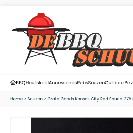
BBQ
Houtskool
Accessoires
Rubs
Sauzen
Outdoor
Piz
Home
>
Sauzen
>
Grate Goods Kansas City Red Sauce 775