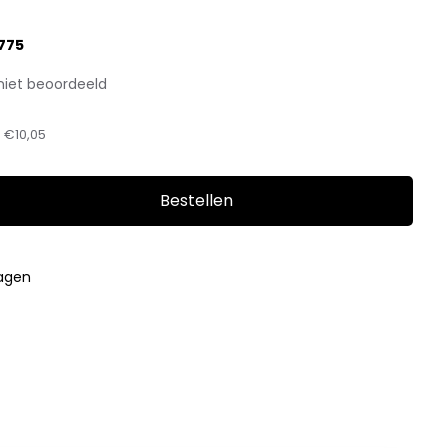
775
niet beoordeeld
:
€10,05
Bestellen
dagen