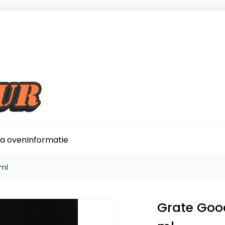
za oven
Informatie
 ml
Grate Goo