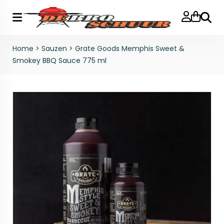
Zoeke
Home
>
Sauzen
>
Grate Goods Memphis Sweet &
Smokey BBQ Sauce 775 ml